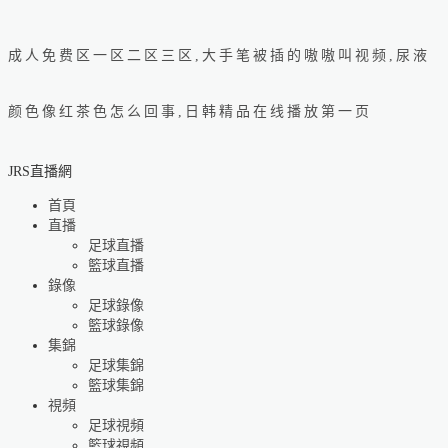
成人免费区一区二区三区,大手笔被插的嗷嗷叫视频,尿液
颜色像红茶色怎么回事,日韩精品在线播放第一页
JRS直播網
首頁
直播
足球直播
籃球直播
錄像
足球錄像
籃球錄像
集錦
足球集錦
籃球集錦
視頻
足球視頻
籃球視頻