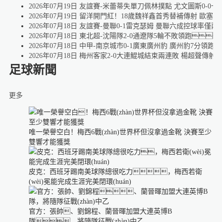
2026年07月19日 友誼賽-米蕾蒂失單刀佩林撲點 尤文圖斯0-0
2026年07月19日 留洋開門紅！18歲魏祥鑫首秀替補傳射 歐塞
2026年07月18日 友誼賽-曼聯0-1雷克瑟姆 曼聯六成控球率僅
2026年07月18日 東北超-沈陽隊2-0通遼隊5輪不敗領跑
2026年07月18日 中甲-南京城市0-1廣東廣州豹 廣州豹7分領跑
2026年07月18日 梅州客家2-0大連鯤城結束兩連敗 楊超聲傳射
足球新聞
更多
唯一榮譽空白！梅西6戰(zhàn)世界杯但沒拿過金靴 決賽至少
雙響才能獲獎
皮克：西班牙踢南美球隊總很吃力，梅西若衛
(wèi)冕能完成生涯完美閉環(huán)
官方：張帥、劉錦程、蘭晉暉加盟大連英博B
隊，將隨隊征戰(zhàn)中乙