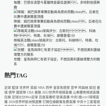
每體：巴德吉清楚今夏離隊是最佳選擇，多特對他感興
趣
隊報：姆巴佩季軍賽前動員為德尚而戰(zhàn)，后者在比
賽中遭謝爾基頂撞
隊報英法戰(zhàn)球員評分：古斯托、科納特、特奧、杜
埃、謝爾基僅2分
世體：皇馬與拜仁有君子協定，不想因奧利塞破壞雙方的關
系
熱門TAG
足球
籃球
世界杯
英超
NBA
西甲
皇家馬德里
意甲
阿森納
歐冠
曼
城
德甲
國家隊
CBA
曼聯
2022世界杯視頻直播
山東體育頻道直播
在線
足球比分90vs足球
百度直播吧
歐美直播
中央5套cctv5現場直
播
2026世界杯歐洲預選賽
打開在線觀看免費直播
中央十三套電視