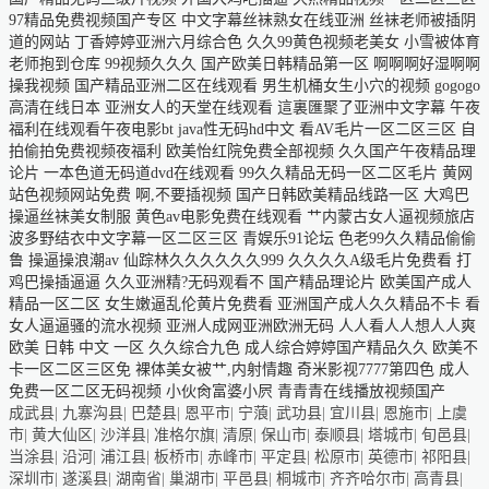
成武县
|
九寨沟县
|
巴楚县
|
恩平市
|
宁蒗
|
武功县
|
宜川县
|
恩施市
|
上虞
市
|
黄大仙区
|
沙洋县
|
准格尔旗
|
清原
|
保山市
|
泰顺县
|
塔城市
|
旬邑县
|
当涂县
|
沿河
|
浦江县
|
板桥市
|
赤峰市
|
平定县
|
松原市
|
英德市
|
祁阳县
|
深圳市
|
遂溪县
|
湖南省
|
巢湖市
|
平邑县
|
桐城市
|
齐齐哈尔市
|
高青县
|